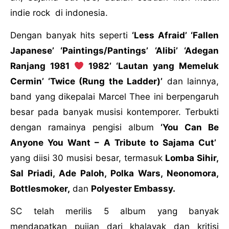
indie rock di indonesia.
Dengan banyak hits seperti
‘Less Afraid’ ‘Fallen
Japanese’ ‘Paintings/Pantings’ ‘Alibi’ ‘Adegan
Ranjang 1981
1982’ ‘Lautan yang Memeluk
Cermin’ ‘Twice (Rung the Ladder)’
dan lainnya,
band yang dikepalai Marcel Thee ini berpengaruh
besar pada banyak musisi kontemporer. Terbukti
dengan ramainya pengisi album
‘You Can Be
Anyone You Want – A Tribute to Sajama Cut’
yang diisi 30 musisi besar, termasuk
Lomba Sihir,
Sal Priadi, Ade Paloh, Polka Wars, Neonomora,
Bottlesmoker,
dan
Polyester Embassy.
SC telah merilis 5 album yang banyak
mendapatkan pujian dari khalayak dan kritisi