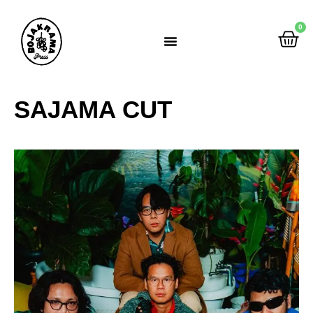
0
Rumah Gemah Ripah
SAJAMA CUT