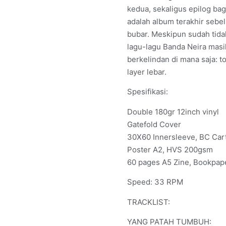
kedua, sekaligus epilog bag
adalah album terakhir seb
bubar. Meskipun sudah tida
lagu-lagu Banda Neira masi
berkelindan di mana saja: t
layer lebar.
Spesifikasi:
Double 180gr 12inch vinyl
Gatefold Cover
30X60 Innersleeve, BC Ca
Poster A2, HVS 200gsm
60 pages A5 Zine, Bookpa
Speed: 33 RPM
TRACKLIST:
YANG PATAH TUMBUH: