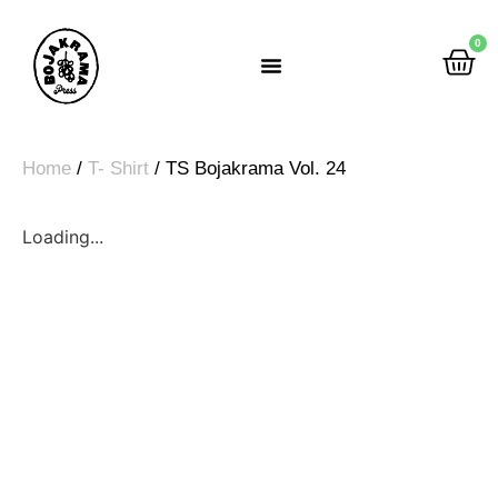
0
Rumah Gemah Ripah
Home
/
T- Shirt
/ TS Bojakrama Vol. 24
Loading...