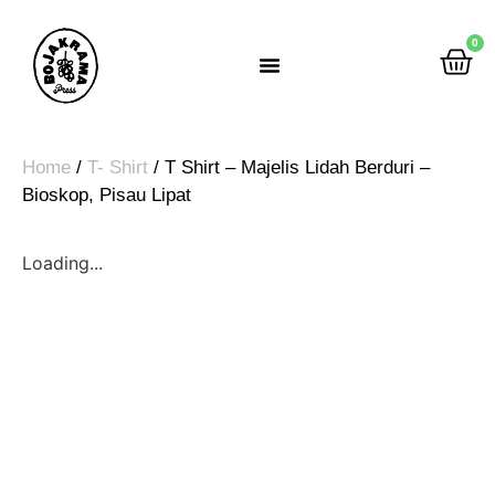
0
Rumah Gemah Ripah
Home
/
T- Shirt
/ T Shirt – Majelis Lidah Berduri –
Bioskop, Pisau Lipat
Loading...