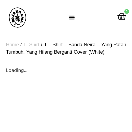
0
Rumah Gemah Ripah
Home
/
T- Shirt
/ T – Shirt – Banda Neira – Yang Patah
Tumbuh, Yang Hilang Berganti Cover (White)
Loading...