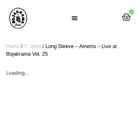
0
Rumah Gemah Ripah
Home
/
T- Shirt
/ Long Sleeve – Amerta – Live at
Bojakrama Vol. 25
Loading...